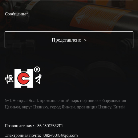
№ 1, Hengcai Road, промышленный парк нефтяного оборудования
Цзяньян, округ Цзяньху, город Яньчэн, провинция Цзянсу, Китай
Позвоните нам: +86-18012532111
Электронная почта: 106245015@qq.com