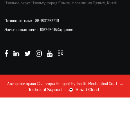
Цзяньян, округ Цзяньху, город Яньчэн, провинция Цзянсу, Китай
Позвоните нам: +86-18012532111
Электронная почта: 106245015@qq.com
Авторское право ©
Jiangsu Hengcai Hydraulic Mechanical Co., Ltd.
Все